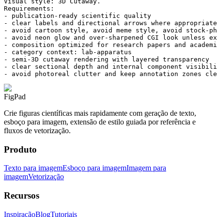
Visual style: 3D Cutaway.

Requirements:

- publication-ready scientific quality

- clear labels and directional arrows where appropriate

- avoid cartoon style, avoid meme style, avoid stock-ph
- avoid neon glow and over-sharpened CGI look unless ex
- composition optimized for research papers and academi
- category context: lab-apparatus

- semi-3D cutaway rendering with layered transparency

- clear sectional depth and internal component visibili
- avoid photoreal clutter and keep annotation zones cle
FigPad
Crie figuras científicas mais rapidamente com geração de texto,
esboço para imagem, extensão de estilo guiada por referência e
fluxos de vetorização.
Produto
Texto para imagem
Esboço para imagem
Imagem para
imagem
Vetorização
Recursos
Inspiração
Blog
Tutoriais