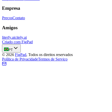
Empresa
Preços
Contato
Amigos
literfy.ai
citely.ai
Criado com FigPad
PT
©
2026
FigPad
,
Todos os direitos reservados
Política de Privacidade
Termos de Serviço