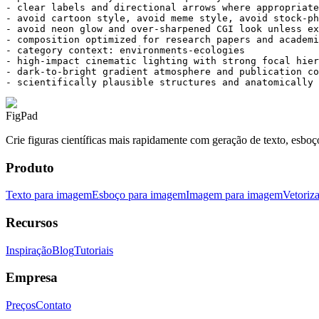
- clear labels and directional arrows where appropriate

- avoid cartoon style, avoid meme style, avoid stock-ph
- avoid neon glow and over-sharpened CGI look unless ex
- composition optimized for research papers and academi
- category context: environments-ecologies

- high-impact cinematic lighting with strong focal hier
- dark-to-bright gradient atmosphere and publication co
- scientifically plausible structures and anatomically 
FigPad
Crie figuras científicas mais rapidamente com geração de texto, esboç
Produto
Texto para imagem
Esboço para imagem
Imagem para imagem
Vetoriz
Recursos
Inspiração
Blog
Tutoriais
Empresa
Preços
Contato