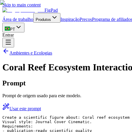
Skip to main content
FigPad
Área de trabalho
Inspiração
Preços
Programa de afiliado
Produtos
PT
Entrar
Ambientes e Ecologias
Coral Reef Ecosystem Interacti
Prompt
Prompt de origem usado para este modelo.
Usar este prompt
Create a scientific figure about: Coral reef ecosystem 
Visual style: Journal Cover Cinematic.

Requirements:

- publication-ready scientific quality
