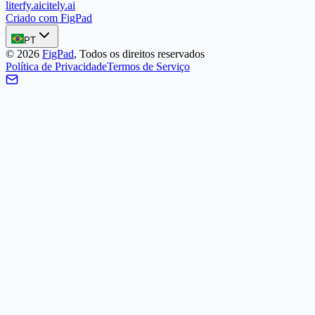
literfy.ai
citely.ai
Criado com FigPad
PT
©
2026
FigPad
,
Todos os direitos reservados
Política de Privacidade
Termos de Serviço