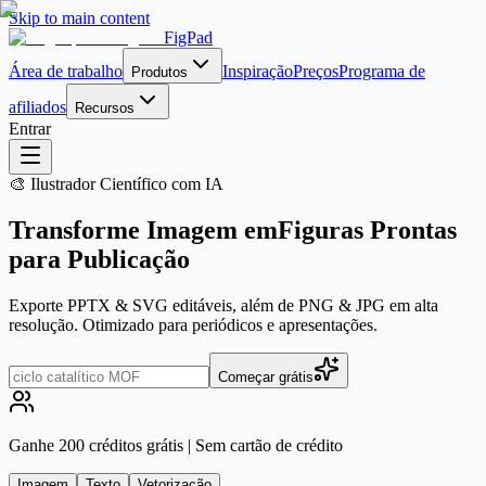
Skip to main content
FigPad
Área de trabalho
Inspiração
Preços
Programa de
Produtos
afiliados
Recursos
Entrar
🎨 Ilustrador Científico com IA
Transforme
Imagem
em
Figuras Prontas
para Publicação
Exporte PPTX & SVG editáveis, além de PNG & JPG em alta
resolução. Otimizado para periódicos e apresentações.
Começar grátis
Ganhe 200 créditos grátis | Sem cartão de crédito
Imagem
Texto
Vetorização