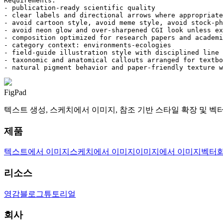
Requirements:

- publication-ready scientific quality

- clear labels and directional arrows where appropriate

- avoid cartoon style, avoid meme style, avoid stock-ph
- avoid neon glow and over-sharpened CGI look unless ex
- composition optimized for research papers and academi
- category context: environments-ecologies

- field-guide illustration style with disciplined line 
- taxonomic and anatomical callouts arranged for textbo
- natural pigment behavior and paper-friendly texture w
FigPad
텍스트 생성, 스케치에서 이미지, 참조 기반 스타일 확장 및 
제품
텍스트에서 이미지
스케치에서 이미지
이미지에서 이미지
벡터
리소스
영감
블로그
튜토리얼
회사